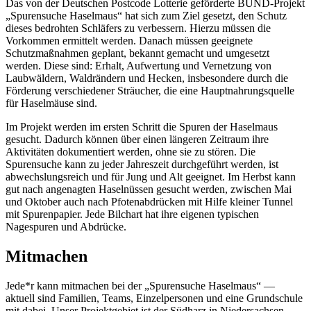
Das von der Deutschen Postcode Lotterie geförderte BUND-Projekt
„Spurensuche Haselmaus“ hat sich zum Ziel gesetzt, den Schutz
dieses bedrohten Schläfers zu verbessern. Hierzu müssen die
Vorkommen ermittelt werden. Danach müssen geeignete
Schutzmaßnahmen geplant, bekannt gemacht und umgesetzt
werden. Diese sind: Erhalt, Aufwertung und Vernetzung von
Laubwäldern, Waldrändern und Hecken, insbesondere durch die
Förderung verschiedener Sträucher, die eine Hauptnahrungsquelle
für Haselmäuse sind.
Im Projekt werden im ersten Schritt die Spuren der Haselmaus
gesucht. Dadurch können über einen längeren Zeitraum ihre
Aktivitäten dokumentiert werden, ohne sie zu stören. Die
Spurensuche kann zu jeder Jahreszeit durchgeführt werden, ist
abwechslungsreich und für Jung und Alt geeignet. Im Herbst kann
gut nach angenagten Haselnüssen gesucht werden, zwischen Mai
und Oktober auch nach Pfotenabdrücken mit Hilfe kleiner Tunnel
mit Spurenpapier. Jede Bilchart hat ihre eigenen typischen
Nagespuren und Abdrücke.
Mitmachen
Jede*r kann mitmachen bei der „Spurensuche Haselmaus“ —
aktuell sind Familien, Teams, Einzelpersonen und eine Grundschule
mit dabei. Unser Projektgebiet ist der Südharz in Niedersachsen,