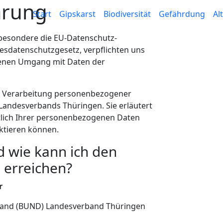
ärung
Start
Gipskarst
Biodiversität
Gefährdung
Al
sbesondere die EU-Datenschutz-
datenschutzgesetz, verpflichten uns
nen Umgang mit Daten der
e Verarbeitung personenbezogener
andesverbands Thüringen. Sie erläutert
htlich Ihrer personenbezogenen Daten
aktieren können.
d wie kann ich den
 erreichen?
r
land (BUND) Landesverband Thüringen