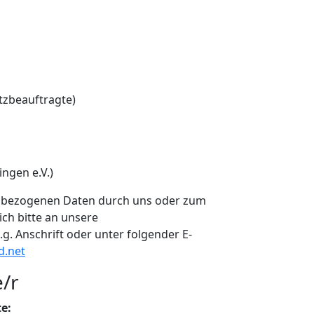
zbeauftragte)
ngen e.V.)
enbezogenen Daten durch uns oder zum
ch bitte an unsere
.g. Anschrift oder unter folgender E-
d.net
e/r
e: